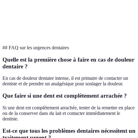
gencive
analgésiques
Consultez un
Infection
Enflure, pus
Propaga
dentiste
dentaire
visible
l'infecti
immédiatement
## FAQ sur les urgences dentaires
Quelle est la première chose à faire en cas de douleur
dentaire ?
En cas de douleur dentaire intense, il est primaire de contacter un
dentiste et de prendre un analgésique pour soulager la douleur.
Que faire si une dent est complètement arrachée ?
Si une dent est complètement arrachée, tenter de la remettre en place
ou de la conserver dans du lait et contacter immédiatement le
dentiste.
Est-ce que tous les problèmes dentaires nécessitent un
traitement urgent ?