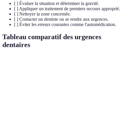
[ ] Évaluer la situation et déterminer la gravité.
[ ] Appliquer un traitement de premiers secours approprié.
[ ] Nettoyer la zone concernée.
[ ] Contacter un dentiste ou se rendre aux urgences.
[ ] Éviter les erreurs courantes comme l'automédication.
Tableau comparatif des urgences
dentaires
Type d'urgence
Symptômes
Actions immédiates
Conséqu
Rincez à l'eau salée,
Douleur,
Infectio
Dent fissurée
prenez un
sensibilité
chroniq
analgésique
Absence de
Placez la dent dans
Nécessit
Dent perdue
dent
du lait
remplac
Pulsation
Appliquez du froid,
Douleur intense
dans la
utilisez des
Extracti