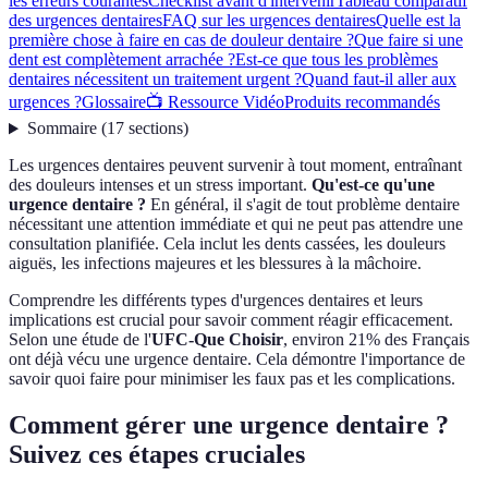
les erreurs courantes
Checklist avant d'intervenir
Tableau comparatif
des urgences dentaires
FAQ sur les urgences dentaires
Quelle est la
première chose à faire en cas de douleur dentaire ?
Que faire si une
dent est complètement arrachée ?
Est-ce que tous les problèmes
dentaires nécessitent un traitement urgent ?
Quand faut-il aller aux
urgences ?
Glossaire
📺 Ressource Vidéo
Produits recommandés
Sommaire
(
17
sections
)
Les urgences dentaires peuvent survenir à tout moment, entraînant
des douleurs intenses et un stress important.
Qu'est-ce qu'une
urgence dentaire ?
En général, il s'agit de tout problème dentaire
nécessitant une attention immédiate et qui ne peut pas attendre une
consultation planifiée. Cela inclut les dents cassées, les douleurs
aiguës, les infections majeures et les blessures à la mâchoire.
Comprendre les différents types d'urgences dentaires et leurs
implications est crucial pour savoir comment réagir efficacement.
Selon une étude de l'
UFC-Que Choisir
, environ 21% des Français
ont déjà vécu une urgence dentaire. Cela démontre l'importance de
savoir quoi faire pour minimiser les faux pas et les complications.
Comment gérer une urgence dentaire ?
Suivez ces étapes cruciales