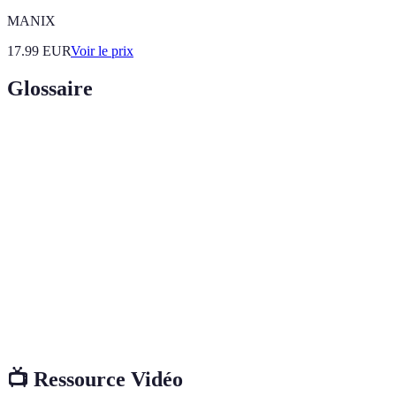
MANIX
17.99
EUR
Voir le prix
Glossaire
Terme
Définition
Urgence
Problème dentaire nécessitant une attention
dentaire
immédiate.
Infection
Infection touchant les dents ou les gencives,
dentaire
nécessitant un traitement accéléré.
Aide
Prise en charge d'un problème dentaire par un
dentaire
professionnel de santé.
📺 Ressource Vidéo