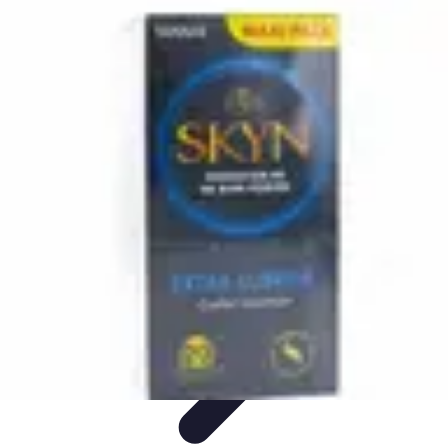
Service Urgence Dentaires
Médicaments et Douleurs
Soins Immédiats
Urgences
Dentaires
Prothèses et Orthèses
Sports et Santé Dentaire
Service Urgence Dentaires