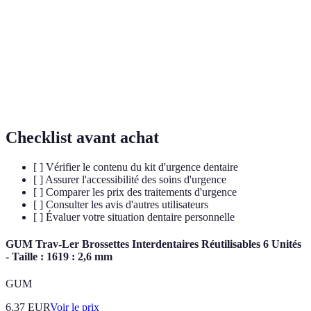
Médicament utilisé pour traiter les infections
Antibiotique
bactériennes, souvent prescrit pour des infections
dentaires.
Ensemble de produits conçus pour traiter
Kits
temporairement des problèmes dentaires en cas
d'urgence
d'urgence.
Checklist avant achat
[ ] Vérifier le contenu du kit d'urgence dentaire
[ ] Assurer l'accessibilité des soins d'urgence
[ ] Comparer les prix des traitements d'urgence
[ ] Consulter les avis d'autres utilisateurs
[ ] Évaluer votre situation dentaire personnelle
GUM Trav-Ler Brossettes Interdentaires Réutilisables 6 Unités
- Taille : 1619 : 2,6 mm
GUM
6.37
EUR
Voir le prix