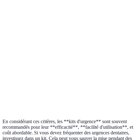
Facilité
Facile
Requiert une prescr
d'utilisation
Coût
Abordable
Peut varier
Nécessite un rende
Accessibilité
Disponible en ligne
médical
En considérant ces critères, les **kits d'urgence** sont souvent
recommandés pour leur **efficacité**, **facilité d'utilisation**, et
coût abordable. Si vous devez fréquenter des urgences dentaires,
investissez dans un kit. Cela peut vous sauver la mise pendant des