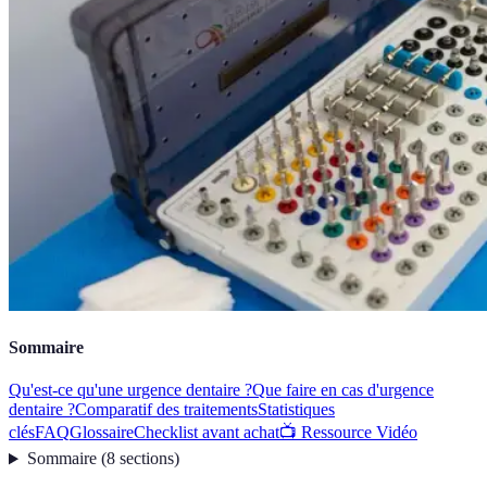
Sommaire
Qu'est-ce qu'une urgence dentaire ?
Que faire en cas d'urgence
dentaire ?
Comparatif des traitements
Statistiques
clés
FAQ
Glossaire
Checklist avant achat
📺 Ressource Vidéo
Sommaire
(
8
sections
)