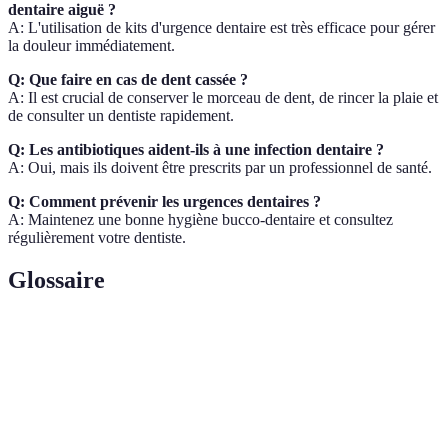
dentaire aiguë ?
A: L'utilisation de kits d'urgence dentaire est très efficace pour gérer
la douleur immédiatement.
Q: Que faire en cas de dent cassée ?
A: Il est crucial de conserver le morceau de dent, de rincer la plaie et
de consulter un dentiste rapidement.
Q: Les antibiotiques aident-ils à une infection dentaire ?
A: Oui, mais ils doivent être prescrits par un professionnel de santé.
Q: Comment prévenir les urgences dentaires ?
A: Maintenez une bonne hygiène bucco-dentaire et consultez
régulièrement votre dentiste.
Glossaire
Terme
Définition
Dent
Une dent qui s'est brisée, souvent à cause d'une
fracturée
chute ou d'un impact.