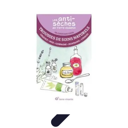
Service Urgence Dentaires
Médicaments et Douleurs
Soins Immédiats
Urgences
Dentaires
Prothèses et Orthèses
Sports et Santé Dentaire
Service Urgence Dentaires