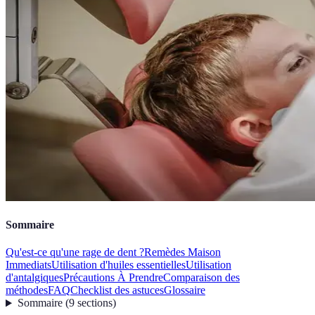
Sommaire
Qu'est-ce qu'une rage de dent ?
Remèdes Maison
Immediats
Utilisation d'huiles essentielles
Utilisation
d'antalgiques
Précautions À Prendre
Comparaison des
méthodes
FAQ
Checklist des astuces
Glossaire
Sommaire
(
9
sections
)