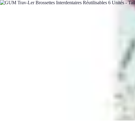
Service Urgence Dentaires
Médicaments et Douleurs
Soins Immédiats
Urgences Dentaires
Prothès
Service Urgence Dentaires