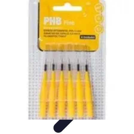
Service Urgence Dentaires
Médicaments et Douleurs
Soins Immédiats
Urgences
Dentaires
Prothèses et Orthèses
Sports et Santé Dentaire
Service Urgence Dentaires