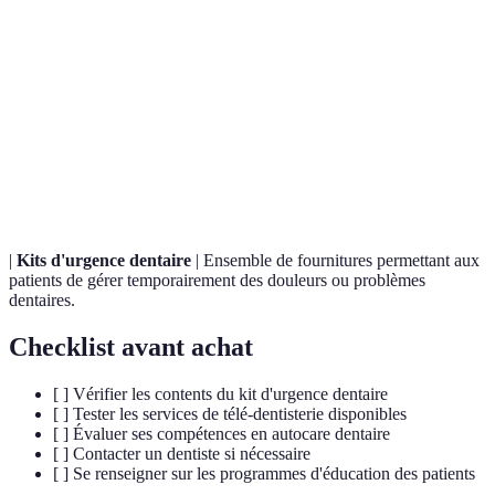
Terme
Définition
Urgence
Situation nécessitant des soins dentaires immédiats
dentaire
pour prévenir des complications.
Utilisation des technologies de l'information pour
Télémédecine
fournir des soins de santé à distance.
|
Kits d'urgence dentaire
| Ensemble de fournitures permettant aux
patients de gérer temporairement des douleurs ou problèmes
dentaires.
Checklist avant achat
[ ] Vérifier les contents du kit d'urgence dentaire
[ ] Tester les services de télé-dentisterie disponibles
[ ] Évaluer ses compétences en autocare dentaire
[ ] Contacter un dentiste si nécessaire
[ ] Se renseigner sur les programmes d'éducation des patients