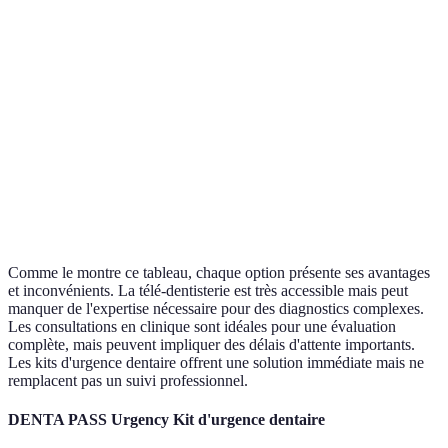
Accessibilité
Haute
Moyenne
T
Coûts
Moins cher
Coûteux
R
Temps de
Immédiat
Variable
I
réponse
Expertise
Limitée (avis)
Complète
M
Suivi
Relatif
Total
I
Comme le montre ce tableau, chaque option présente ses avantages
et inconvénients. La télé-dentisterie est très accessible mais peut
manquer de l'expertise nécessaire pour des diagnostics complexes.
Les consultations en clinique sont idéales pour une évaluation
complète, mais peuvent impliquer des délais d'attente importants.
Les kits d'urgence dentaire offrent une solution immédiate mais ne
remplacent pas un suivi professionnel.
DENTA PASS Urgency Kit d'urgence dentaire