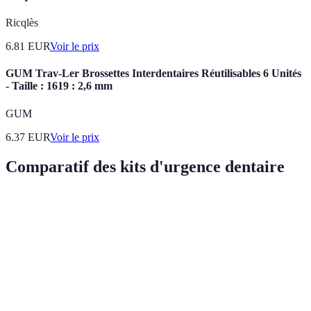
Ricqlès
6.81
EUR
Voir le prix
GUM Trav-Ler Brossettes Interdentaires Réutilisables 6 Unités
- Taille : 1619 : 2,6 mm
GUM
6.37
EUR
Voir le prix
Comparatif des kits d'urgence dentaire
Kit d'urgence
Contenu
Avantages
Inconvénients
Pratique
Pansements,
Limitations
pour les
Kit A
gants,
sur les soins
urgences
antiseptique
avancés
mineures