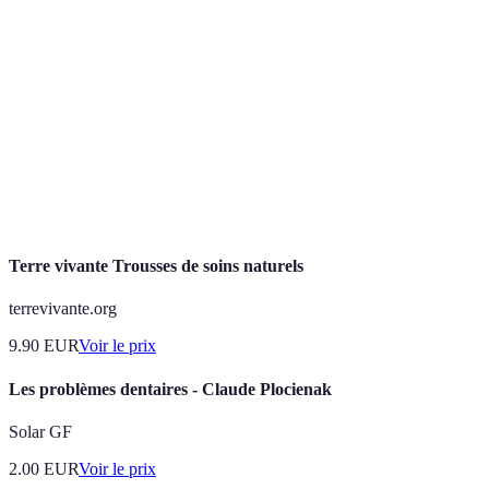
Urgence
Situation nécessitant une intervention rapide pour
dentaire
prévenir des complications buccales.
Intervention
Acte thérapeutique réalisé par un professionnel
dentaire
pour soigner une affection dentaire.
Sensibilité
Réaction douloureuse lors de la consommation de
dentaire
certains aliments ou boissonschauds ou froids.
Terre vivante Trousses de soins naturels
terrevivante.org
9.90
EUR
Voir le prix
Les problèmes dentaires - Claude Plocienak
Solar GF
2.00
EUR
Voir le prix