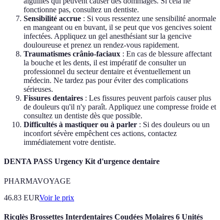
aiguilles qui peuvent causer des dommages. Si cela ne
fonctionne pas, consultez un dentiste.
Sensibilité accrue
: Si vous ressentez une sensibilité anormale
en mangeant ou en buvant, il se peut que vos gencives soient
infectées. Appliquez un gel anesthésiant sur la gencive
douloureuse et prenez un rendez-vous rapidement.
Traumatismes crânio-faciaux
: En cas de blessure affectant
la bouche et les dents, il est impératif de consulter un
professionnel du secteur dentaire et éventuellement un
médecin. Ne tardez pas pour éviter des complications
sérieuses.
Fissures dentaires
: Les fissures peuvent parfois causer plus
de douleurs qu'il n'y paraît. Appliquez une compresse froide et
consultez un dentiste dès que possible.
Difficultés à mastiquer ou à parler
: Si des douleurs ou un
inconfort sévère empêchent ces actions, contactez
immédiatement votre dentiste.
DENTA PASS Urgency Kit d'urgence dentaire
PHARMAVOYAGE
46.83
EUR
Voir le prix
Ricqlès Brossettes Interdentaires Coudées Molaires 6 Unités