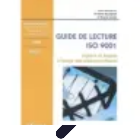
Service Urgence Dentaires
Médicaments et Douleurs
Soins Immédiats
Urgences
Dentaires
Prothèses et Orthèses
Sports et Santé Dentaire
Service Urgence Dentaires