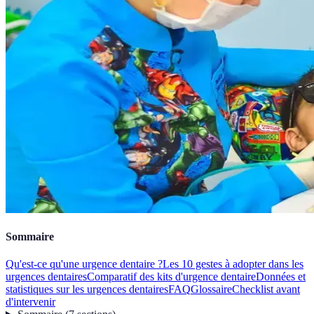
Sommaire
Qu'est-ce qu'une urgence dentaire ?
Les 10 gestes à adopter dans les
urgences dentaires
Comparatif des kits d'urgence dentaire
Données et
statistiques sur les urgences dentaires
FAQ
Glossaire
Checklist avant
d'intervenir