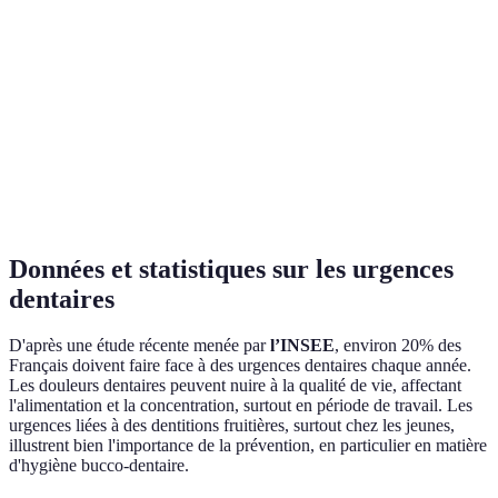
Plus
Pansements,
complet
Kit B
outils de
Plus cher
pour les cas
dentiste
graves
Très
Moins efficace
Instruction
accessible
pour les
Kit C
d'utilisation
pour les
incidents
familles
graves
Données et statistiques sur les urgences
dentaires
D'après une étude récente menée par
l’INSEE
, environ 20% des
Français doivent faire face à des urgences dentaires chaque année.
Les douleurs dentaires peuvent nuire à la qualité de vie, affectant
l'alimentation et la concentration, surtout en période de travail. Les
urgences liées à des dentitions fruitières, surtout chez les jeunes,
illustrent bien l'importance de la prévention, en particulier en matière
d'hygiène bucco-dentaire.