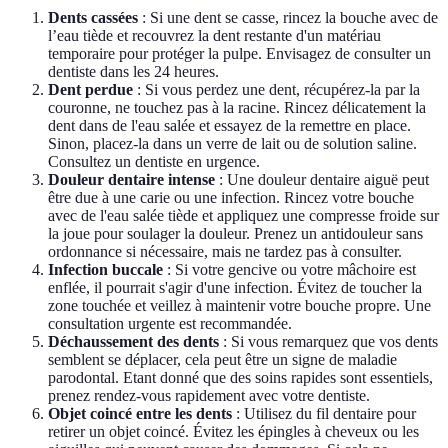
Dents cassées
: Si une dent se casse, rincez la bouche avec de
l’eau tiède et recouvrez la dent restante d'un matériau
temporaire pour protéger la pulpe. Envisagez de consulter un
dentiste dans les 24 heures.
Dent perdue
: Si vous perdez une dent, récupérez-la par la
couronne, ne touchez pas à la racine. Rincez délicatement la
dent dans de l'eau salée et essayez de la remettre en place.
Sinon, placez-la dans un verre de lait ou de solution saline.
Consultez un dentiste en urgence.
Douleur dentaire intense
: Une douleur dentaire aiguë peut
être due à une carie ou une infection. Rincez votre bouche
avec de l'eau salée tiède et appliquez une compresse froide sur
la joue pour soulager la douleur. Prenez un antidouleur sans
ordonnance si nécessaire, mais ne tardez pas à consulter.
Infection buccale
: Si votre gencive ou votre mâchoire est
enflée, il pourrait s'agir d'une infection. Évitez de toucher la
zone touchée et veillez à maintenir votre bouche propre. Une
consultation urgente est recommandée.
Déchaussement des dents
: Si vous remarquez que vos dents
semblent se déplacer, cela peut être un signe de maladie
parodontal. Etant donné que des soins rapides sont essentiels,
prenez rendez-vous rapidement avec votre dentiste.
Objet coincé entre les dents
: Utilisez du fil dentaire pour
retirer un objet coincé. Évitez les épingles à cheveux ou les