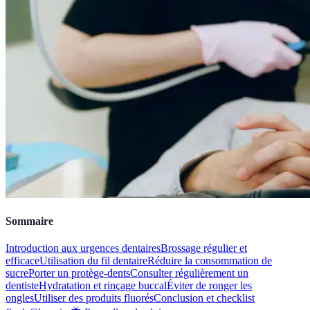
Sommaire
Introduction aux urgences dentaires
Brossage régulier et
efficace
Utilisation du fil dentaire
Réduire la consommation de
sucre
Porter un protège-dents
Consulter régulièrement un
dentiste
Hydratation et rinçage buccal
Éviter de ronger les
ongles
Utiliser des produits fluorés
Conclusion et checklist