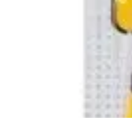
Service Urgence Dentaires
Médicaments et Douleurs
Soins Immédiats
Urgences Dentaires
Prothès
Service Urgence Dentaires